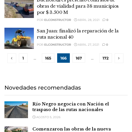
obras de vialidad para 38 municipios
por $ 3.500 M
POR
ELCONSTRUCTOR
ABRIL 28, 2021
0
San Juan: finalizó la reparación de la
ruta nacional 40
POR
ELCONSTRUCTOR
ABRIL 27, 2021
0
1
…
165
166
167
…
172
Novedades recomendadas
Río Negro negocia con Nación el
traspaso de las rutas nacionales
AGOSTO 5, 2026
Comenzaron las obras de la nueva