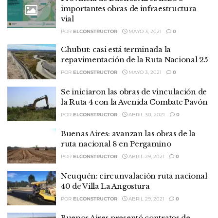
importantes obras de infraestructura
vial
POR
ELCONSTRUCTOR
MAYO 3, 2021
0
Chubut: casi está terminada la
repavimentación de la Ruta Nacional 25
POR
ELCONSTRUCTOR
MAYO 3, 2021
0
Se iniciaron las obras de vinculación de
la Ruta 4 con la Avenida Combate Pavón
POR
ELCONSTRUCTOR
ABRIL 30, 2021
0
Buenas Aires: avanzan las obras de la
ruta nacional 8 en Pergamino
POR
ELCONSTRUCTOR
ABRIL 29, 2021
0
Neuquén: circunvalación ruta nacional
40 de Villa La Angostura
POR
ELCONSTRUCTOR
ABRIL 29, 2021
0
Buenos Aires presentó contratos de