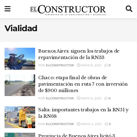
Vialidad
Buenos Aires: siguen los trabajos de
repavimentación de la RN33
POR
ELCONSTRUCTOR
MAYO 6, 2021
0
Chaco: etapa final de obras de
pavimentación en ruta 7 con inversión
de $900 millones
POR
ELCONSTRUCTOR
MAYO 5, 2021
0
Salta: importantes trabajos en la RN51 y
la RN68
POR
ELCONSTRUCTOR
MAYO 4, 2021
0
Provincia de Buenos Aires licitó 3