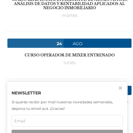
ANÁLISIS DE DATOS Y RENTABILIDAD APLICADOS AL
NEGOCIO INMOBILIARIO
martes
24
AGO
CURSO OPERADOR DE MIXER ENTRENADO
lunes
✖
08
SEP
NEWSLETTER
Si querés recibir por mail nuestras novedades semanales,
SAVE THE DATE: II CONGRESO ARGENTINO DE CRÉDITO
HIPOTECARIO – INSCRIPCIÓN
dejanos tu email acá. ¡Gracias!
martes