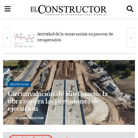
Actividad de la construcción en proceso de
recuperación
DESTACADA
Circunvalación de Río Cuarto: la
obra supera las previsiones de
ejecución
POR
ELCONSTRUCTOR
AGOSTO 6, 2026