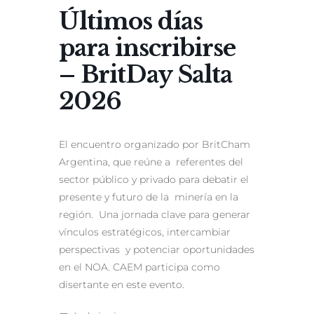
Últimos días
para inscribirse
– BritDay Salta
2026
El encuentro organizado por BritCham
Argentina, que reúne a referentes del
sector público y privado para debatir el
presente y futuro de la minería en la
región. Una jornada clave para generar
vínculos estratégicos, intercambiar
perspectivas y potenciar oportunidades
en el NOA. CAEM participa como
disertante en este evento.