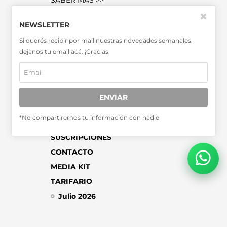
SABER MÁS >>
OTRAS PUBLICACIONES >>
✖
NEWSLETTER
Si querés recibir por mail nuestras novedades semanales,
Miembro de la Asociación de
dejanos tu email acá. ¡Gracias!
Entidades Periodísticas Argentinas
ADEPA
ENVIAR
*No compartiremos tu información con nadie
SUSCRIPCIONES
CONTACTO
MEDIA KIT
TARIFARIO
Julio 2026