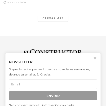
AGOSTO 7, 2026
CARGAR MÁS
✖
NEWSLETTER
SABER MÁS >>
Si querés recibir por mail nuestras novedades semanales,
OTRAS PUBLICACIONES >>
dejanos tu email acá. ¡Gracias!
Miembro de la Asociación de
Entidades Periodísticas Argentinas
ENVIAR
ADEPA
*No compartiremos tu información con nadie