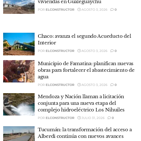
viviendas en Gualeguaychú
POR
ELCONSTRUCTOR
AGOSTO 3, 2026
0
Chaco: avanza el segundo Acueducto del
Interior
POR
ELCONSTRUCTOR
AGOSTO 3, 2026
0
Municipio de Famatina: planifican nuevas
obras para fortalecer el abastecimiento de
agua
POR
ELCONSTRUCTOR
AGOSTO 3, 2026
0
Mendoza y Nación llaman a licitación
conjunta para una nueva etapa del
complejo hidroeléctrico Los Nihuiles
POR
ELCONSTRUCTOR
JULIO 31, 2026
0
Tucumán: la transformación del acceso a
Alberdi continúa con nuevos avances