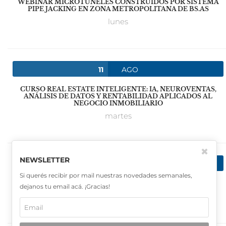
WEBINAR MICROTÚNELES CONSTRUIDOS POR SISTEMA
PIPE JACKING EN ZONA METROPOLITANA DE BS.AS
lunes
11
AGO
CURSO REAL ESTATE INTELIGENTE: IA, NEUROVENTAS,
ANÁLISIS DE DATOS Y RENTABILIDAD APLICADOS AL
NEGOCIO INMOBILIARIO
martes
✖
NEWSLETTER
24
AGO
Si querés recibir por mail nuestras novedades semanales,
CURSO OPERADOR DE MIXER ENTRENADO
dejanos tu email acá. ¡Gracias!
lunes