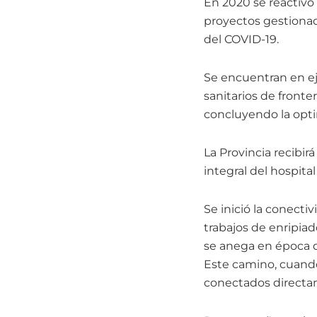
En 2020 se reactivó 
proyectos gestionad
del COVID-19.
Se encuentran en ej
sanitarios de front
concluyendo la optim
La Provincia recibirá
integral del hospita
Se inició la conectiv
trabajos de enripiad
se anega en época d
Este camino, cuando
conectados directam