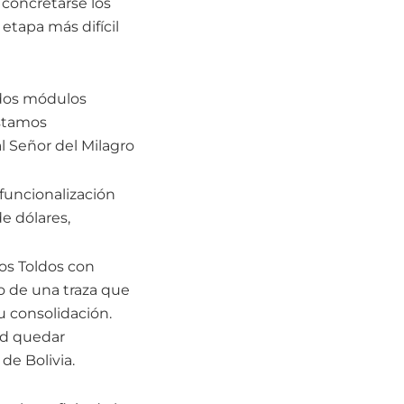
 concretarse los
etapa más difícil
 dos módulos
estamos
l Señor del Milagro
efuncionalización
de dólares,
Los Toldos con
o de una traza que
u consolidación.
ad quedar
de Bolivia.