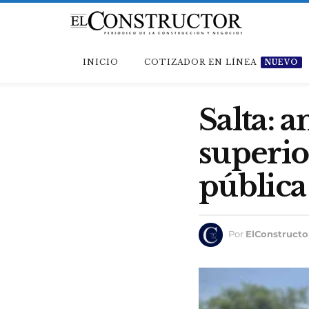
INICIO
COTIZADOR EN LÍNEA
NUEVO
Salta: 
superio
pública
Por
ElConstructo