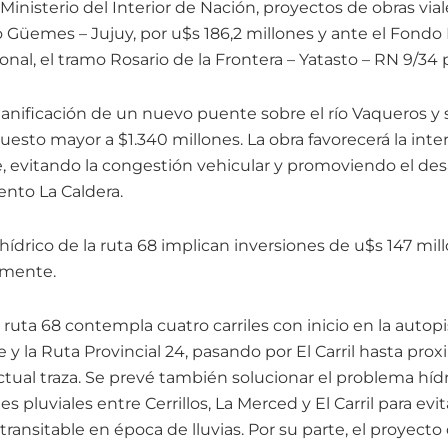
Ministerio del Interior de Nación, proyectos de obras via
 Güemes – Jujuy, por u$s 186,2 millones y ante el Fondo 
onal, el tramo Rosario de la Frontera – Yatasto – RN 9/34 
lanificación de un nuevo puente sobre el río Vaqueros y 
esto mayor a $1.340 millones. La obra favorecerá la inte
 evitando la congestión vehicular y promoviendo el desar
ento La Caldera.
 hídrico de la ruta 68 implican inversiones de u$s 147 mil
amente.
 ruta 68 contempla cuatro carriles con inicio en la autop
 y la Ruta Provincial 24, pasando por El Carril hasta prox
actual traza. Se prevé también solucionar el problema hí
 pluviales entre Cerrillos, La Merced y El Carril para evi
transitable en época de lluvias. Por su parte, el proyecto