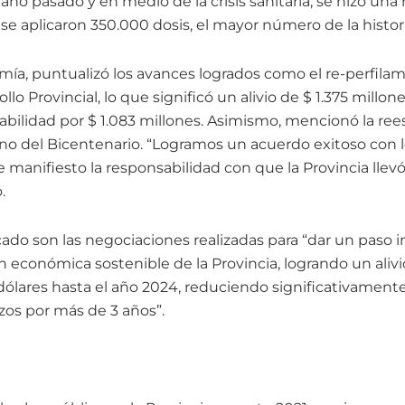
ño pasado y en medio de la crisis sanitaria, se hizo una
e se aplicaron 350.000 dosis, el mayor número de la histor
mía, puntualizó los avances logrados como el re-perfila
llo Provincial, lo que significó un alivio de $ 1.375 millo
abilidad por $ 1.083 millones. Asimismo, mencionó la ree
no del Bicentenario. “Logramos un acuerdo exitoso con l
manifiesto la responsabilidad con que la Provincia llevó
.
ado son las negociaciones realizadas para “dar un paso 
n económica sostenible de la Provincia, logrando un aliv
ólares hasta el año 2024, reduciendo significativamente 
zos por más de 3 años”.