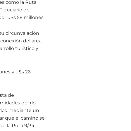
les como la Ruta
Fiduciario de
por u$s 58 millones.
su circunvalación
rconexión del área
rollo turístico y
lones y u$s 26
ista de
imidades del río
drico mediante un
tar que el camino se
 de la Ruta 9/34