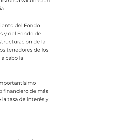
 histórica vacunación
ia
miento del Fondo
nes y del Fondo de
structuración de la
os tenedores de los
 a cabo la
importantísimo
io financiero de más
la tasa de interés y