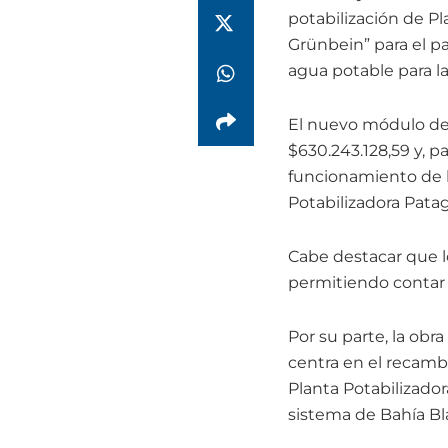
potabilización de P
Grünbein” para el p
agua potable para l
El nuevo módulo de 
$630.243.128,59 y, pa
funcionamiento de l
Potabilizadora Patag
Cabe destacar que lo
permitiendo contar 
Por su parte, la obr
centra en el recamb
Planta Potabilizado
sistema de Bahía Bla