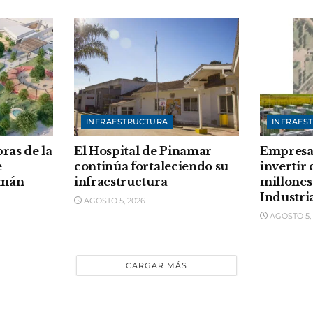
INFRAESTRUCTURA
INFRAES
ras de la
El Hospital de Pinamar
Empresa
e
continúa fortaleciendo su
invertir 
umán
infraestructura
millones
Industri
AGOSTO 5, 2026
AGOSTO 5, 
CARGAR MÁS