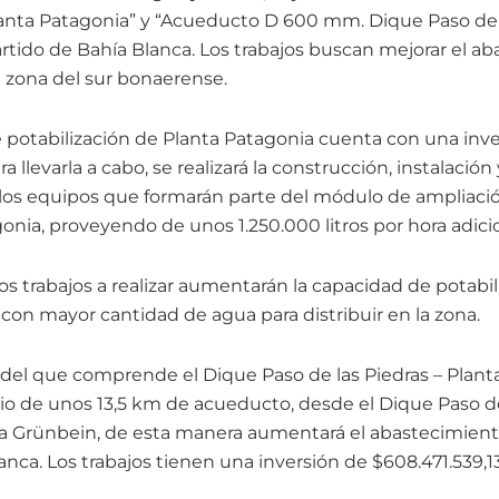
lanta Patagonia” y “Acueducto D 600 mm. Dique Paso de l
artido de Bahía Blanca. Los trabajos buscan mejorar el a
a zona del sur bonaerense.
potabilización de Planta Patagonia cuenta con una inve
ra llevarla a cabo, se realizará la construcción, instalació
os equipos que formarán parte del módulo de ampliació
onia, proveyendo de unos 1.250.000 litros por hora adici
s trabajos a realizar aumentarán la capacidad de potabil
con mayor cantidad de agua para distribuir en la zona.
a del que comprende el Dique Paso de las Piedras – Plant
io de unos 13,5 km de acueducto, desde el Dique Paso de 
ra Grünbein, de esta manera aumentará el abastecimient
nca. Los trabajos tienen una inversión de $608.471.539,13