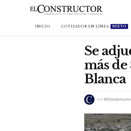
INICIO
COTIZADOR EN LÍNEA
NUEVO
Se adju
más de 
Blanca
Por
ElConstructo