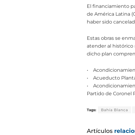
El financiamiento pa
de América Latina (C
haber sido cancelado
Estas obras se enmar
atender al histórico
dicho plan comprende
• Acondicionamient
• Acueducto Planta
• Acondicionamiento
Partido de Coronel 
Tags:
Bahía Blanca
Artículos
relaci