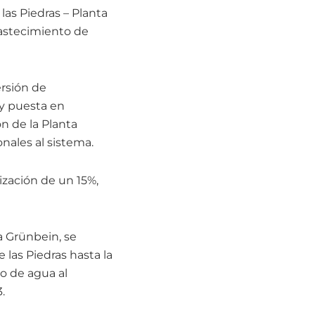
as Piedras – Planta
bastecimiento de
rsión de
n y puesta en
n de la Planta
onales al sistema.
ización de un 15%,
a Grünbein, se
las Piedras hasta la
o de agua al
.