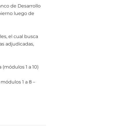
anco de Desarrollo
obierno luego de
es, el cual busca
as adjudicadas,
(módulos 1 a 10)
módulos 1 a 8 –