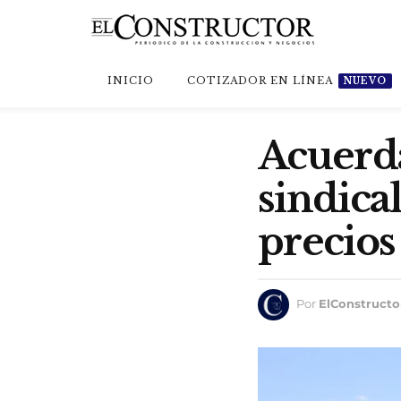
INICIO
COTIZADOR EN LÍNEA
NUEVO
Acuerd
sindica
precios
Por
ElConstructo