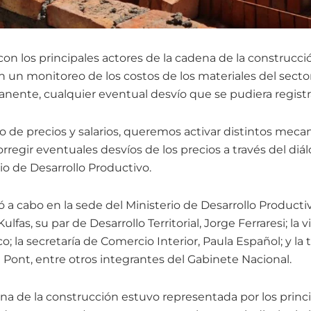
on los principales actores de la cadena de la construcci
n un monitoreo de los costos de los materiales del sector 
nente, cualquier eventual desvío que se pudiera registra
do de precios y salarios, queremos activar distintos mec
rregir eventuales desvíos de los precios a través del diá
io de Desarrollo Productivo.
ó a cabo en la sede del Ministerio de Desarrollo Producti
ulfas, su par de Desarrollo Territorial, Jorge Ferraresi; la 
; la secretaría de Comercio Interior, Paula Español; y la ti
Pont, entre otros integrantes del Gabinete Nacional.
dena de la construcción estuvo representada por los prin