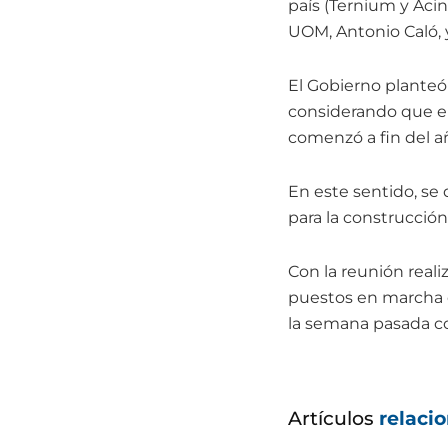
país (Ternium y Acind
UOM, Antonio Caló, y
El Gobierno planteó 
considerando que el 
comenzó a fin del a
En este sentido, se
para la construcción
Con la reunión reali
puestos en marcha c
la semana pasada co
Artículos
relaci