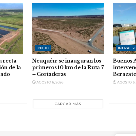
INICIO
INFRAES
a recta
Neuquén: se inauguran los
Buenos A
ión de la
primeros 10 km de la Ruta 7
interven
tado
– Cortaderas
Berazate
AGOSTO 6, 2026
AGOSTO 6,
CARGAR MÁS