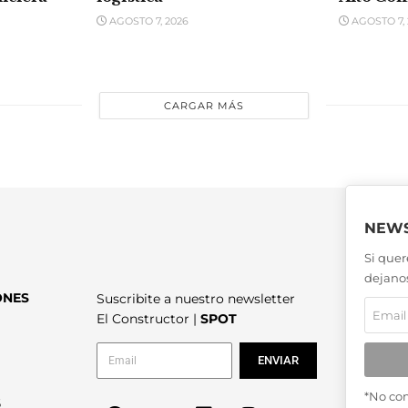
AGOSTO 7, 2026
AGOSTO 7, 
CARGAR MÁS
NEWS
Si quer
dejanos
ONES
Suscribite a nuestro newsletter
El Constructor |
SPOT
ENVIAR
*No co
6