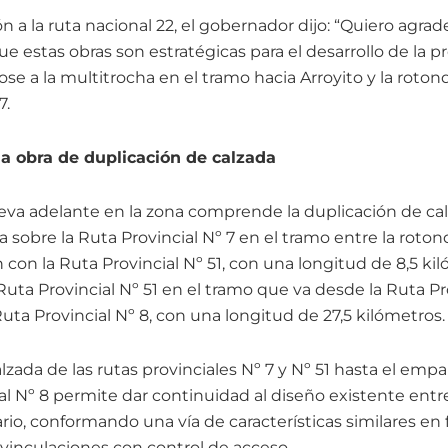
n a la ruta nacional 22, el gobernador dijo: “Quiero agrad
ue estas obras son estratégicas para el desarrollo de la p
se a la multitrocha en el tramo hacia Arroyito y la roto
7.
la obra de duplicación de calzada
lleva adelante en la zona comprende la duplicación de ca
ra sobre la Ruta Provincial Nº 7 en el tramo entre la rot
n con la Ruta Provincial Nº 51, con una longitud de 8,5 kil
 Ruta Provincial Nº 51 en el tramo que va desde la Ruta Pr
ta Provincial Nº 8, con una longitud de 27,5 kilómetros.
lzada de las rutas provinciales Nº 7 y Nº 51 hasta el emp
al Nº 8 permite dar continuidad al diseño existente entre
o, conformando una vía de características similares en
 vinculaciones con control de acceso.