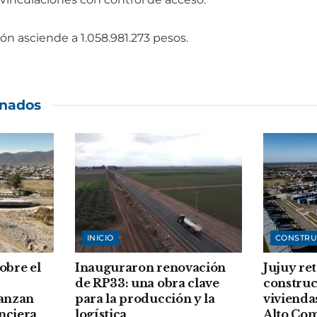
ón asciende a 1.058.981.273 pesos.
onados
INICIO
CONSTRU
sobre el
Inauguraron renovación
Jujuy re
de RP33: una obra clave
construc
vanzan
para la producción y la
vivienda
anciera
logística
Alto Co