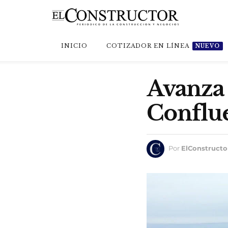
INICIO
COTIZADOR EN LÍNEA
NUEVO
Avanza 
Conflu
Por
ElConstructo