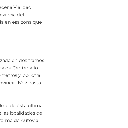
ecer a Vialidad
rovincia del
nda en esa zona que
lzada en dos tramos.
onda de Centenario
ómetros y, por otra
ovincial Nº 7 hasta
alme de ésta última
 las localidades de
 forma de Autovía