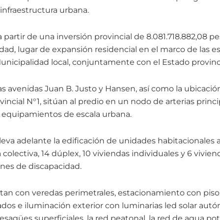
infraestructura urbana.
 a partir de una inversión provincial de 8.081.718.882,08 
udad, lugar de expansión residencial en el marco de las e
Municipalidad local, conjuntamente con el Estado provinci
as avenidas Juan B. Justo y Hansen, así como la ubicación
incial N°1, sitúan al predio en un nodo de arterias prin
os equipamientos de escala urbana.
lleva adelante la edificación de unidades habitacionales a
a colectiva, 14 dúplex, 10 viviendas individuales y 6 vivie
ones de discapacidad.
tan con veredas perimetrales, estacionamiento con pis
dos e iluminación exterior con luminarias led solar au
 desagües superficiales, la red peatonal, la red de agua pot