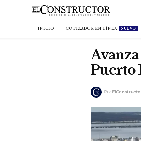
INICIO
COTIZADOR EN LÍNEA
NUEVO
Avanza 
Puerto
Por
ElConstructo