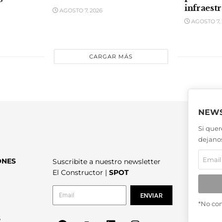
infraest
AGOSTO 7, 2026
AGOSTO 7, 
CARGAR MÁS
NEWS
Si quer
dejanos
ONES
Suscribite a nuestro newsletter
El Constructor |
SPOT
ENVIAR
*No co
6