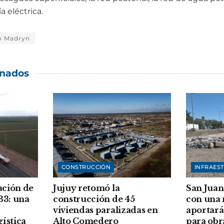
a eléctrica.
o Madryn
onados
CONSTRUCCIÓN
INFRAES
ación de
Jujuy retomó la
San Juan
33: una
construcción de 45
con una
viviendas paralizadas en
aportará
gística
Alto Comedero
para obr