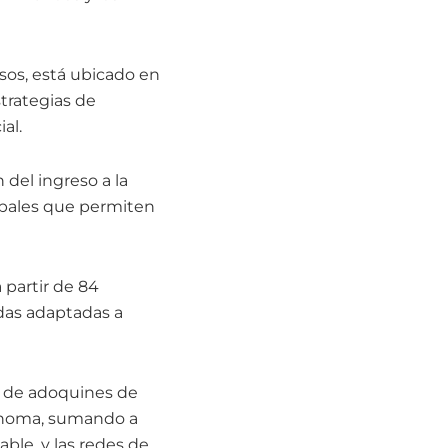
pesos, está ubicado en
strategias de
al.
 del ingreso a la
cipales que permiten
 partir de 84
ndas adaptadas a
o de adoquines de
tónoma, sumando a
able, y las redes de