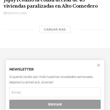
Jujuy retomó la construcción de 45
viviendas paralizadas en Alto Comedero
AGOSTO 7, 2026
CARGAR MÁS
✖
NEWSLETTER
Si querés recibir por mail nuestras novedades semanales,
SABER MÁS >>
dejanos tu email acá. ¡Gracias!
OTRAS PUBLICACIONES >>
Miembro de la Asociación de
ENVIAR
Entidades Periodísticas Argentinas