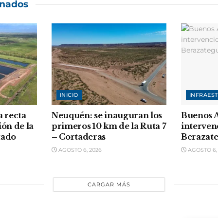
onados
INICIO
INFRAES
a recta
Neuquén: se inauguran los
Buenos A
ión de la
primeros 10 km de la Ruta 7
interven
tado
– Cortaderas
Berazate
AGOSTO 6, 2026
AGOSTO 6,
CARGAR MÁS