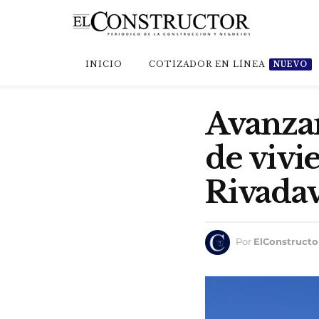
INICIO
COTIZADOR EN LÍNEA
NUEVO
Avanzan
de viv
Rivadav
Por
ElConstructo