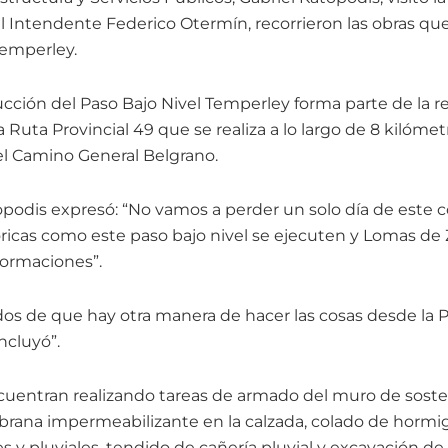
l Intendente Federico Otermín, recorrieron las obras que 
Temperley.
ucción del Paso Bajo Nivel Temperley forma parte de la 
a Ruta Provincial 49 que se realiza a lo largo de 8 kilóme
 el Camino General Belgrano.
opodis expresó: “No vamos a perder un solo día de este 
óricas como este paso bajo nivel se ejecuten y Lomas de 
formaciones”.
s de que hay otra manera de hacer las cosas desde la P
ncluyó”.
cuentran realizando tareas de armado del muro de sost
ana impermeabilizante en la calzada, colado de hormig
s y pluviales, tendido de cañería pluvial y excavación d