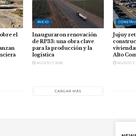
INICIO
CONSTRU
sobre el
Inauguraron renovación
Jujuy re
de RP33: una obra clave
construc
vanzan
para la producción y la
vivienda
anciera
logística
Alto Co
AGOSTO 7, 2026
AGOSTO 7, 
CARGAR MÁS
NEWS