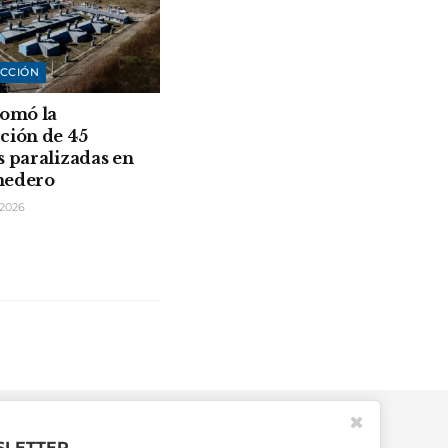
CCIÓN
tomó la
ción de 45
s paralizadas en
medero
2026
✖
LETTER