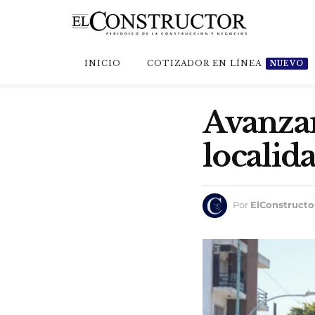
INICIO
COTIZADOR EN LÍNEA
NUEVO
Avanzan
localid
Por
ElConstructo