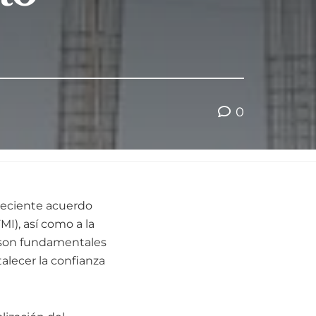
0
reciente acuerdo
I), así como a la
s son fundamentales
alecer la confianza