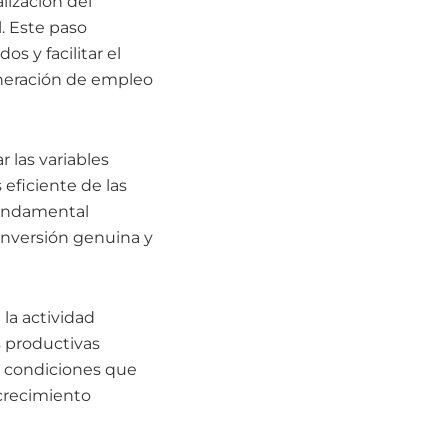
lización del
. Este paso
os y facilitar el
generación de empleo
 las variables
eficiente de las
fundamental
 inversión genuina y
la actividad
s productivas
ar condiciones que
crecimiento