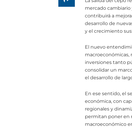
La salida del cepo r
mercado cambiario y 
contribuirá a mejorar
desarrollo de nuevas
y el crecimiento sus
El nuevo entendimie
macroeconómicas, re
inversiones tanto 
consolidar un marco 
el desarrollo de larg
En ese sentido, el s
económica, con capa
regionales y dinamiz
permitan poner en m
macroeconómico en b