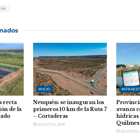
FMI
onados
INICIO
INFRAES
a recta
Neuquén: se inauguran los
Provinci
ión de la
primeros 10 km de la Ruta 7
avanza c
tado
– Cortaderas
hídricas
Quilmes
AGOSTO 6, 2026
AGOSTO 6,