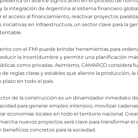
epresenta un avance significativo en el proceso de norma
la integración de Argentina al sistema financiero global
 el acceso al financiamiento, reactivar proyectos paralizad
 iniciativas en infraestructura, un sector clave para la 
tentable.
nto con el FMI puede brindar herramientas para ordenar
ducir la incertidumbre y permitir una planificación más 
públicas como privadas. Asimismo, CAMARCO considera 
de reglas claras y estables que aliente la producción, la
o plazo en todo el país.
ector de la construcción es un dinamizador inmediato de 
cidad para generar empleo intensivo, movilizar cadena
ar economías locales en todo el territorio nacional. Cre
archa nuevos proyectos será clave para transformar el 
eneficios concretos para la sociedad.