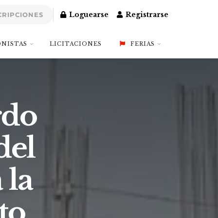
Loguearse
Registrarse
CRIPCIONES
NISTAS
LICITACIONES
FERIAS
rdo
del
 la
to