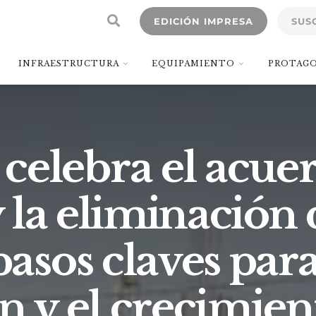
EDICIÓN IMPRESA
SUS
INFRAESTRUCTURA
EQUIPAMIENTO
PROTAGO
lebra el acue
 la eliminación 
sos claves para
ón y el crecimien