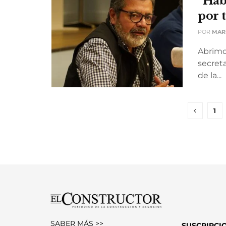
“Hab
por 
POR
MAR
Abrimo
secret
de la...
1
SABER MÁS >>
SUSCRIPCI