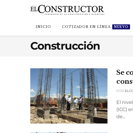
INICIO
COTIZADOR EN LÍNEA
NUEVO
Construcción
Se co
cons
POR
ELC
El nive
(ICC) 
de...