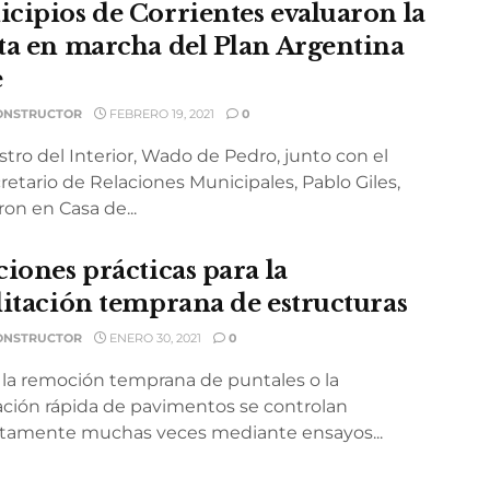
cipios de Corrientes evaluaron la
ta en marcha del Plan Argentina
e
ONSTRUCTOR
FEBRERO 19, 2021
0
stro del Interior, Wado de Pedro, junto con el
etario de Relaciones Municipales, Pablo Giles,
ron en Casa de...
ciones prácticas para la
litación temprana de estructuras
ONSTRUCTOR
ENERO 30, 2021
0
n la remoción temprana de puntales o la
tación rápida de pavimentos se controlan
ctamente muchas veces mediante ensayos...