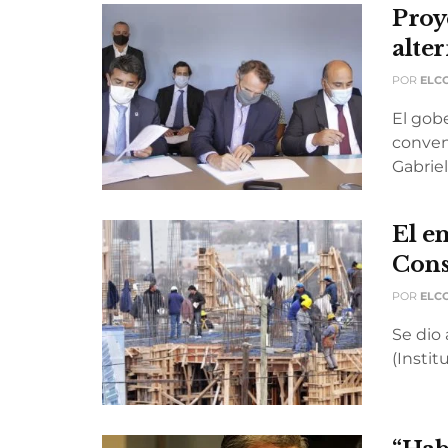
Proy
alter
POR
ELC
El gob
conveni
Gabriel.
El e
Cons
POR
ELC
Se dio
(Instit