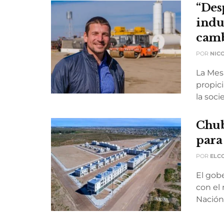
“Des
indu
camb
POR
NIC
La Mesa
propici
la soci
Chub
para
POR
ELC
El gob
con el 
Nación,.