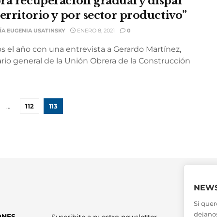
rá recuperación gradual y dispar
territorio y por sector productivo”
ÍA EUGENIA USATINSKY
ENERO 8, 2021
0
s el año con una entrevista a Gerardo Martínez,
ario general de la Unión Obrera de la Construcción
…
112
113
NEWS
Si quer
dejanos
ONES