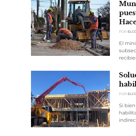
Muni
pues
Hac
POR
ELC
El mini
subsecr
recibie
Solu
habi
POR
ELC
Si bie
habili
indire