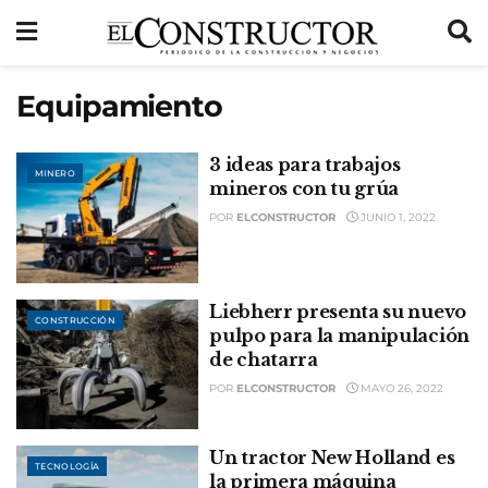
Equipamiento
3 ideas para trabajos
MINERO
mineros con tu grúa
POR
ELCONSTRUCTOR
JUNIO 1, 2022
Liebherr presenta su nuevo
CONSTRUCCIÓN
pulpo para la manipulación
de chatarra
POR
ELCONSTRUCTOR
MAYO 26, 2022
Un tractor New Holland es
TECNOLOGÍA
la primera máquina