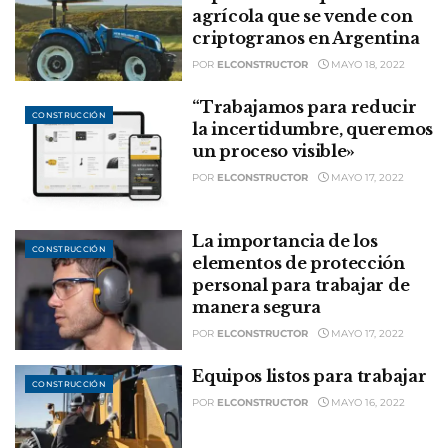
agrícola que se vende con
criptogranos en Argentina
POR
ELCONSTRUCTOR
MAYO 18, 2022
“Trabajamos para reducir
CONSTRUCCIÓN
la incertidumbre, queremos
un proceso visible»
POR
ELCONSTRUCTOR
MAYO 17, 2022
La importancia de los
CONSTRUCCIÓN
elementos de protección
personal para trabajar de
manera segura
POR
ELCONSTRUCTOR
MAYO 17, 2022
Equipos listos para trabajar
CONSTRUCCIÓN
POR
ELCONSTRUCTOR
MAYO 16, 2022