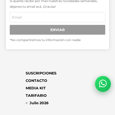
Si querés recibir por mail nuestras novedades semanales,
SABER MÁS >>
dejanos tu email acá. ¡Gracias!
OTRAS PUBLICACIONES >>
Miembro de la Asociación de
ENVIAR
Entidades Periodísticas Argentinas
ADEPA
*No compartiremos tu información con nadie
SUSCRIPCIONES
CONTACTO
MEDIA KIT
TARIFARIO
Julio 2026