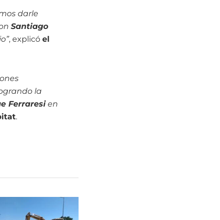
emos darle
con
Santiago
io”
, explicó
el
iones
logrando la
e Ferraresi
en
itat
.