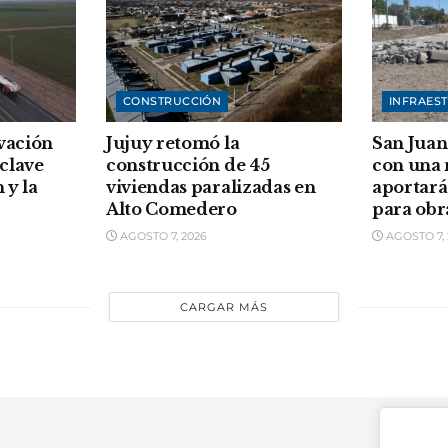
CONSTRUCCIÓN
INFRAES
vación
Jujuy retomó la
San Juan
clave
construcción de 45
con una
 y la
viviendas paralizadas en
aportará
Alto Comedero
para obr
AGOSTO 7, 2026
AGOSTO 7, 
CARGAR MÁS