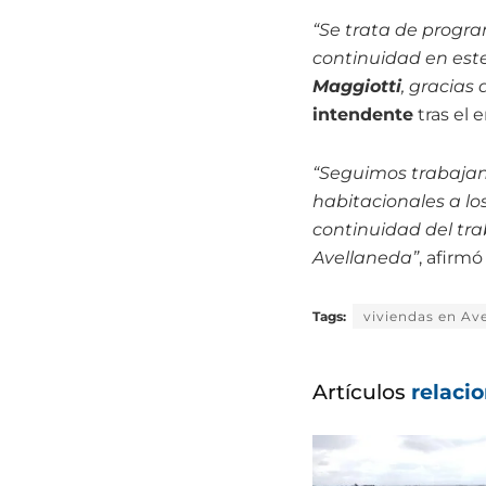
“Se trata de progr
continuidad en est
Maggiotti
, gracias 
intendente
tras el 
“Seguimos trabajan
habitacionales a los
continuidad del tr
Avellaneda”
, afirm
Tags:
viviendas en Av
Artículos
relaci