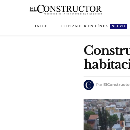
INICIO
COTIZADOR EN LÍNEA
NUEVO
Constru
habitac
Por
ElConstructo