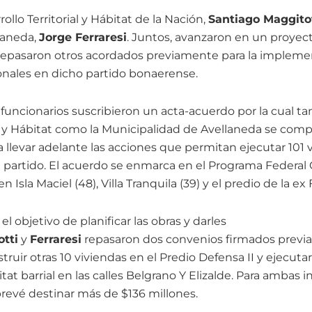
ollo Territorial y Hábitat de la Nación,
Santiago Maggito
laneda,
Jorge Ferraresi
. Juntos, avanzaron en un proyect
 repasaron otros acordados previamente para la implem
onales en dicho partido bonaerense.
uncionarios suscribieron un acta-acuerdo por la cual tan
ial y Hábitat como la Municipalidad de Avellaneda se com
llevar adelante las acciones que permitan ejecutar 101 
 partido. El acuerdo se enmarca en el Programa Federal C
n Isla Maciel (48), Villa Tranquila (39) y el predio de la ex 
 el objetivo de planificar las obras y darles
tti
y
Ferraresi
repasaron dos convenios firmados previa
truir otras 10 viviendas en el Predio Defensa II y ejecu
at barrial en las calles Belgrano Y Elizalde. Para ambas ini
revé destinar más de $136 millones.