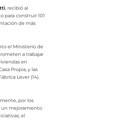
tti
, recibió al
o para construir 101
entación de más
to el Ministerio de
prometen a trabajar
viviendas en
asa Propia, y las
Fábrica Lever (14).
mente, por los
tar un mejoramiento
ciativas, el