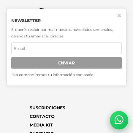
✖
NEWSLETTER
SABER MÁS >>
Si querés recibir por mail nuestras novedades semanales,
OTRAS PUBLICACIONES >>
dejanos tu email acá. ¡Gracias!
Miembro de la Asociación de
Entidades Periodísticas Argentinas
ENVIAR
ADEPA
*No compartiremos tu información con nadie
SUSCRIPCIONES
CONTACTO
MEDIA KIT