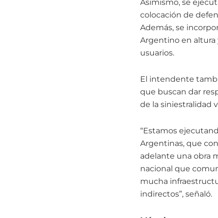
Asimismo, se ejecu
colocación de defens
Además, se incorporó
Argentino en altura
usuarios.
El intendente tambi
que buscan dar res
de la siniestralidad
“Estamos ejecutando 
Argentinas, que con
adelante una obra mu
nacional que comun
mucha infraestructu
indirectos”, señaló.