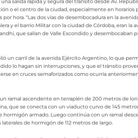
e una salida rápida y segura del tránsito desde Av. Repúbl
ción o el centro de la ciudad, especialmente en horarios 
s por hora. “Las dos vías de desembocadura en la avenida
ra y el barrio Militar con la ciudad de Córdoba, eran la
Gandhi, que salían de Valle Escondido y desembocaban 
ió un carril de la avenida Ejército Argentino, lo que pe
dido lo hagan sin interrupciones, y que el tránsito prove
rse en cruces semaforizados como ocurría anteriorment
 un ramal ascendente en terraplén de 200 metros de long
ina, que se conecta con un viaducto curvo de 145 metro
 de hormigón armado. Luego continúa con un ramal des
 laterales de hormigón de 112 metros de largo.