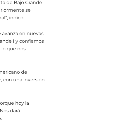
nta de Bajo Grande
eriormente se
l”, indicó.
se avanza en nuevas
rande I y confiamos
 lo que nos
americano de
r, con una inversión
porque hoy la
 Nos dará
.