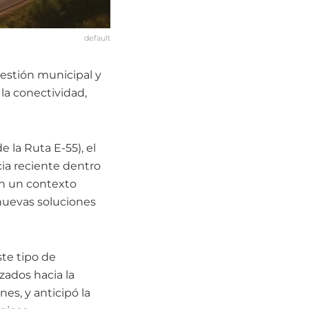
default
gestión municipal y
la conectividad,
 la Ruta E-55), el
ia reciente dentro
en un contexto
nuevas soluciones
ste tipo de
zados hacia la
es, y anticipó la