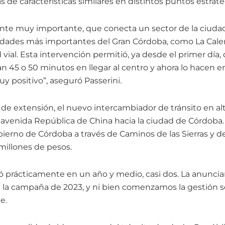
 de características similares en distintos puntos estraté
ente muy importante, que conecta un sector de la ciud
lidades más importantes del Gran Córdoba, como La Caler
ad vial. Esta intervención permitió, ya desde el primer día
 45 o 50 minutos en llegar al centro y ahora lo hacen en
uy positivo”, aseguró Passerini.
de extensión, el nuevo intercambiador de tránsito en altu
a avenida República de China hacia la ciudad de Córdoba.
bierno de Córdoba a través de Caminos de las Sierras y
millones de pesos.
tó prácticamente en un año y medio, casi dos. La anunci
 campaña de 2023, y ni bien comenzamos la gestión se l
e.