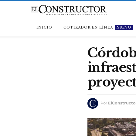
INICIO
COTIZADOR EN LÍNEA
NUEVO
Córdoba
infraes
proyecto
Por
ElConstructo