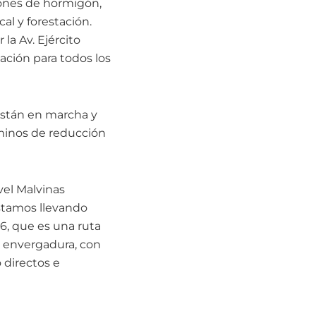
ones de hormigón,
al y forestación.
la Av. Ejército
ación para todos los
están en marcha y
minos de reducción
vel Malvinas
stamos llevando
36, que es una ruta
 envergadura, con
 directos e