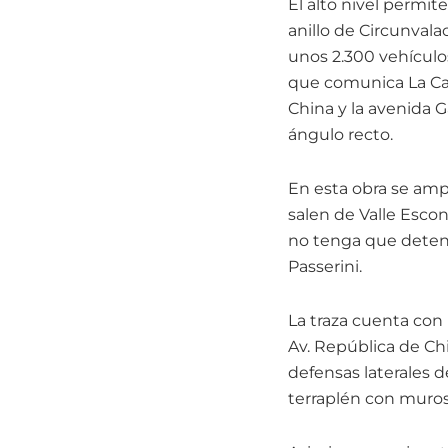
El alto nivel permit
anillo de Circunvala
unos 2.300 vehículo
que comunica La Cale
China y la avenida 
ángulo recto.
En esta obra se ampl
salen de Valle Escon
no tenga que detene
Passerini.
La traza cuenta con
Av. República de Ch
defensas laterales
terraplén con muros