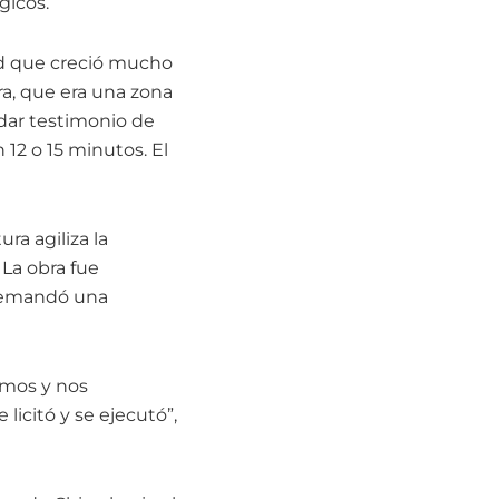
gicos.
ad que creció mucho
a, que era una zona
, dar testimonio de
 12 o 15 minutos. El
ra agiliza la
 La obra fue
 demandó una
amos y nos
icitó y se ejecutó”,