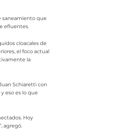
 de saneamiento que
e efluentes.
íquidos cloacales de
iores, el foco actual
ativamente la
 Juan Schiaretti con
 y eso es lo que
nectados. Hoy
”, agregó.