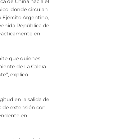
ica de China hacia el
pico, donde circulan
 Ejército Argentino,
 avenida República de
prácticamente en
rmite que quienes
niente de La Calera
e”, explicó
itud en la salida de
s de extensión con
cendente en