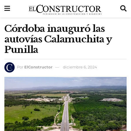
Córdoba inauguró las
autovías Calamuchita y
Punilla
Por
ElConstructor
diciembre 6, 2024