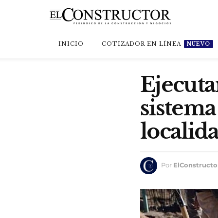
INICIO
COTIZADOR EN LÍNEA
NUEVO
Ejecuta
sistema
localid
Por
ElConstructo