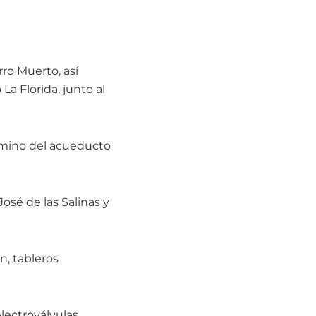
ro Muerto, así
La Florida, junto al
camino del acueducto
osé de las Salinas y
n, tableros
ectroválvulas,