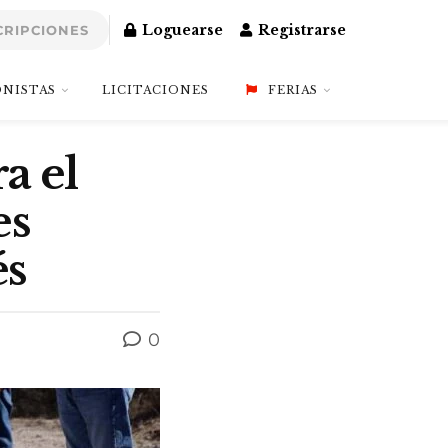
Loguearse
Registrarse
CRIPCIONES
NISTAS
LICITACIONES
FERIAS
a el
es
és
0