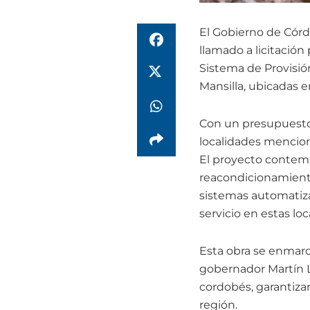
El Gobierno de Córdob
llamado a licitación
Sistema de Provisión
Mansilla, ubicadas 
Con un presupuesto o
localidades mencio
El proyecto contemp
reacondicionamiento
sistemas automatiza
servicio en estas loc
Esta obra se enmarca
gobernador Martín Ll
cordobés, garantiza
región.