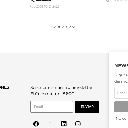
AGOSTO 5, 
AGOSTO 6, 2026
CARGAR MÁS
NEWS
Si quer
dejanos
ONES
Suscribite a nuestro newsletter
El Constructor |
SPOT
ENVIAR
*No co
6