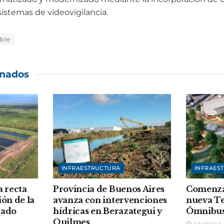
stemas de videovigilancia.
ble
onados
INFRAESTRUCTURA
INFRAES
a recta
Provincia de Buenos Aires
Comenzar
ión de la
avanza con intervenciones
nueva T
tado
hídricas en Berazategui y
Ómnibus
Quilmes