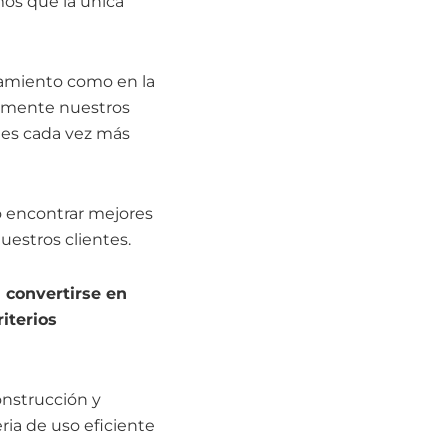
os que la única
pamiento como en la
amente nuestros
ones cada vez más
o encontrar mejores
uestros clientes.
 convertirse en
iterios
onstrucción y
ia de uso eficiente