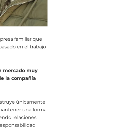
resa familiar que
basado en el trabajo
 un mercado muy
 de la compañía
onstruye únicamente
o mantener una forma
yendo relaciones
responsabilidad