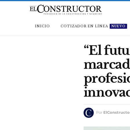
INICIO
COTIZADOR EN LÍNEA
NUEVO
“El fut
marcad
profesi
innova
Por
ElConstructo