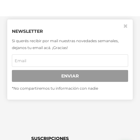
✖
NEWSLETTER
Si querés recibir por mail nuestras novedades semanales,
dejanos tu email acá. ¡Gracias!
SABER MÁS >>
OTRAS PUBLICACIONES >>
ENVIAR
Miembro de la Asociación de
*No compartiremos tu información con nadie
Entidades Periodísticas Argentinas
ADEPA
SUSCRIPCIONES