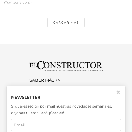
AGOSTO 6, 2026
CARGAR MÁS
SABER MÁS >>
OTRAS PUBLICACIONES >>
✖
NEWSLETTER
Si querés recibir por mail nuestras novedades semanales,
Miembro de la Asociación de
dejanos tu email acá. ¡Gracias!
Entidades Periodísticas Argentinas
ADEPA