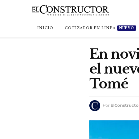
INICIO
COTIZADOR EN LÍNEA
NUEVO
En novi
el nuev
Tomé
Por
ElConstructo