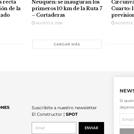
a recta
Neuquén: se inauguran los
Circunva
ión de la
primeros 10 km de la Ruta 7
Cuarto: l
tado
– Cortaderas
previsio
AGOSTO 6, 2026
AGOSTO 6,
CARGAR MÁS
NEWS
Si quer
ONES
dejanos
Suscribite a nuestro newsletter
El Constructor |
SPOT
ENVIAR