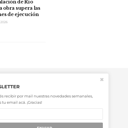
lación de Río
a obra supera las
nes de ejecución
 2026
✖
LETTER
és recibir por mail nuestras novedades semanales,
 tu email acá. ¡Gracias!
ENVIAR