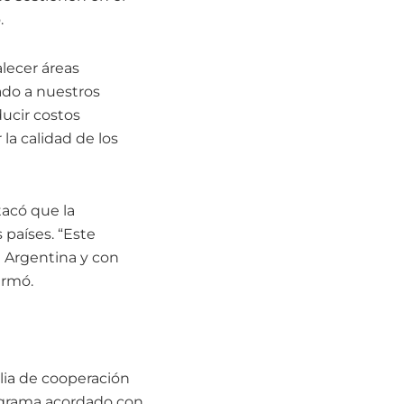
.
alecer áreas
lado a nuestros
ducir costos
 la calidad de los
tacó que la
 países. “Este
 Argentina y con
irmó.
lia de cooperación
rograma acordado con