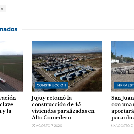
Fe
onados
CONSTRUCCIÓN
INFRAES
vación
Jujuy retomó la
San Juan
clave
construcción de 45
con una
 y la
viviendas paralizadas en
aportará
Alto Comedero
para obr
AGOSTO 7, 2026
AGOSTO 7, 