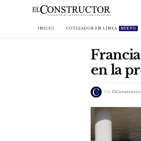
INICIO
COTIZADOR EN LÍNEA
NUEVO
Francia
en la p
Por
ElConstructo