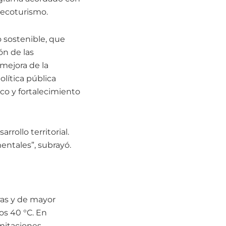
l ecoturismo.
o sostenible, que
ón de las
 mejora de la
olítica pública
co y fortalecimiento
rrollo territorial.
entales”, subrayó.
as y de mayor
los 40 °C. En
imitaciones