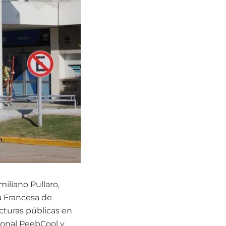
iliano Pullaro,
a Francesa de
cturas públicas en
cional PeebCool y