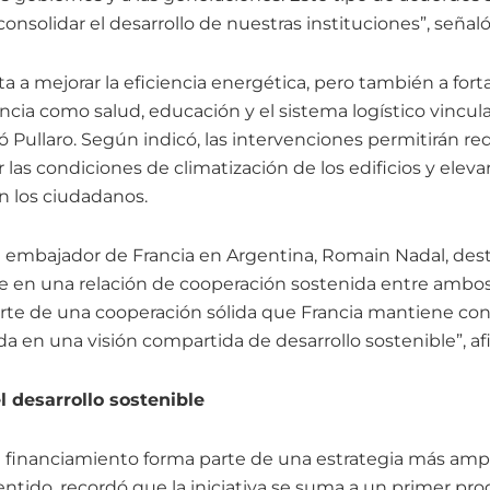
nsolidar el desarrollo de nuestras instituciones”, señaló
 a mejorar la eficiencia energética, pero también a fort
incia como salud, educación y el sistema logístico vincu
ó Pullaro. Según indicó, las intervenciones permitirán re
las condiciones de climatización de los edificios y elevar
n los ciudadanos.
el embajador de Francia en Argentina, Romain Nadal, des
be en una relación de cooperación sostenida entre ambos
te de una cooperación sólida que Francia mantiene con
da en una visión compartida de desarrollo sostenible”, af
l desarrollo sostenible
l financiamiento forma parte de una estrategia más amp
entido, recordó que la iniciativa se suma a un primer p