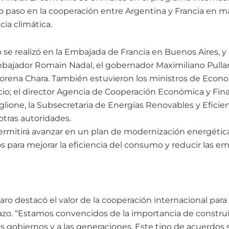
 paso en la cooperación entre Argentina y Francia en ma
cia climática.
 se realizó en la Embajada de Francia en Buenos Aires, y
bajador Romain Nadal, el gobernador Maximiliano Pullaro 
orena Chara. También estuvieron los ministros de Econom
ancio; el director Agencia de Cooperación Económica y Fi
lione, la Subsecretaria de Energías Renovables y Eficien
 otras autoridades.
ermitirá avanzar en un plan de modernización energética
s para mejorar la eficiencia del consumo y reducir las em
laro destacó el valor de la cooperación internacional para
azo. “Estamos convencidos de la importancia de construir
s gobiernos y a las generaciones. Este tipo de acuerdos 