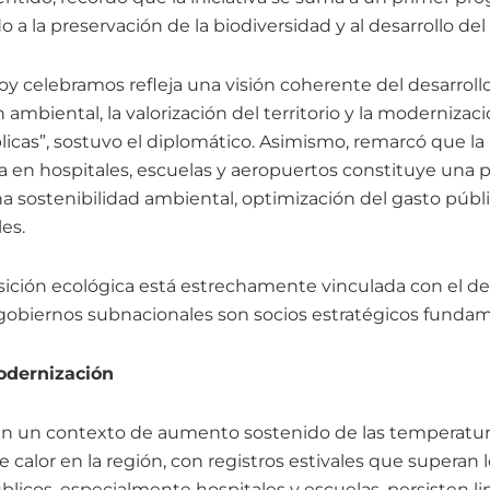
do a la preservación de la biodiversidad y al desarrollo de
oy celebramos refleja una visión coherente del desarroll
 ambiental, la valorización del territorio y la modernizaci
licas”, sostuvo el diplomático. Asimismo, remarcó que la
a en hospitales, escuelas y aeropuertos constituye una p
a sostenibilidad ambiental, optimización del gasto públi
les.
nsición ecológica está estrechamente vinculada con el desa
 gobiernos subnacionales son socios estratégicos fundam
odernización
en un contexto de aumento sostenido de las temperatur
e calor en la región, con registros estivales que superan 
blicos, especialmente hospitales y escuelas, persisten l