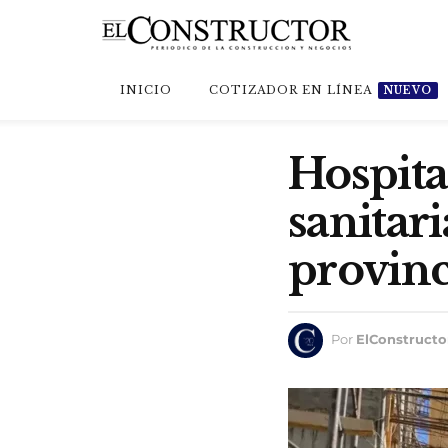
INICIO
COTIZADOR EN LÍNEA
NUEVO
Hospita
sanitar
provinc
Por
ElConstructo