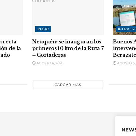
INICIO
INFRAES
a recta
Neuquén: se inauguran los
Buenos A
ión de la
primeros 10 km de la Ruta 7
interven
tado
– Cortaderas
Berazate
AGOSTO 6, 2026
AGOSTO 6,
CARGAR MÁS
NEWS