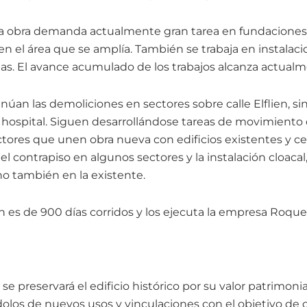
la obra demanda actualmente gran tarea en fundacione
n el área que se amplía. También se trabaja en instalacio
tas. El avance acumulado de los trabajos alcanza actual
úan las demoliciones en sectores sobre calle Elflien, sin 
hospital. Siguen desarrollándose tareas de movimiento 
tores que unen obra nueva con edificios existentes y cer
l contrapiso en algunos sectores y la instalación cloacal
no también en la existente.
n es de 900 días corridos y los ejecuta la empresa Roque
 se preservará el edificio histórico por su valor patrimoni
olos de nuevos usos y vinculaciones con el objetivo de o