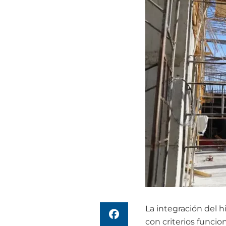
La integración del h
con criterios funcio