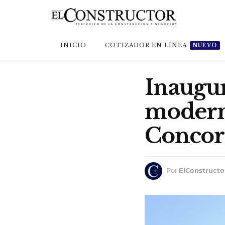
INICIO
COTIZADOR EN LÍNEA
NUEVO
Inaugur
moderni
Concor
Por
ElConstructo