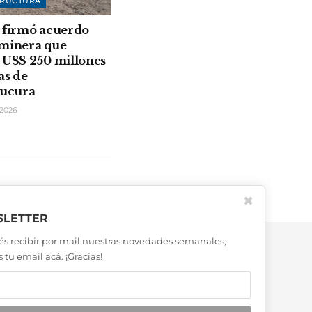
TRUCTURA
 firmó acuerdo
 minera que
 USS 250 millones
as de
rucura
2026
✖
LETTER
és recibir por mail nuestras novedades semanales,
 tu email acá. ¡Gracias!