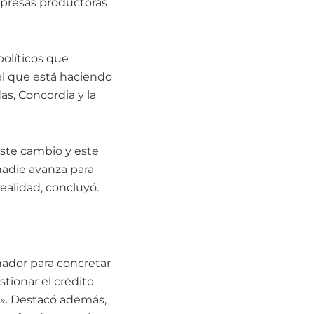
empresas productoras
políticos que
l que está haciendo
s, Concordia y la
este cambio y este
nadie avanza para
realidad, concluyó.
nador para concretar
tionar el crédito
l». Destacó además,