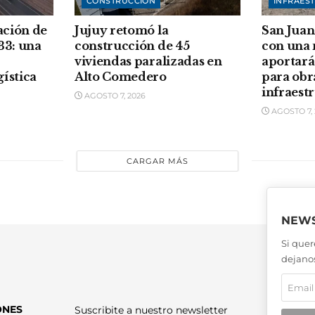
CONSTRUCCIÓN
INFRAES
ación de
Jujuy retomó la
San Juan
33: una
construcción de 45
con una
viviendas paralizadas en
aportará
gística
Alto Comedero
para obr
infraest
AGOSTO 7, 2026
AGOSTO 7, 
CARGAR MÁS
NEWS
Si quer
dejanos
ONES
Suscribite a nuestro newsletter