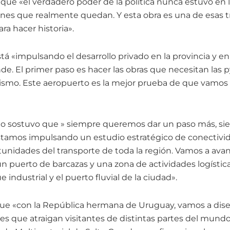
que «el verdadero poder de la política nunca estuvo en l
ones que realmente quedan. Y esta obra es una de esas 
a hacer historia».
stá «impulsando el desarrollo privado en la provincia y en
de. El primer paso es hacer las obras que necesitan las 
rismo. Este aeropuerto es la mejor prueba de que vamos
rio sostuvo que » siempre queremos dar un paso más, s
Estamos impulsando un estudio estratégico de conectivi
tunidades del transporte de toda la región. Vamos a avan
un puerto de barcazas y una zona de actividades logístic
 industrial y el puerto fluvial de la ciudad».
e «con la República hermana de Uruguay, vamos a diseñ
les que atraigan visitantes de distintas partes del mund