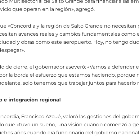
ndo Multisectorial de Salto Grande para financiar a las 
vicio que operan en la región», agregó.
que «Concordia y la región de Salto Grande no necesitan 
cesitan avances reales y cambios fundamentales como e
 ciudad y obras como este aeropuerto. Hoy, no tengo duda
despegar».
o de cierre, el gobernador aseveró: «Vamos a defender 
 por la borda el esfuerzo que estamos haciendo, porque 
á adelante, solo tenemos que trabajar juntos para hacerlo 
o e integración regional
ncordia, Francisco Azcué, valoró las gestiones del gober
do que «tuvo un sueño, una visión cuando comenzó a ges
chos años cuando era funcionario del gobierno naciona