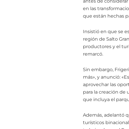
antes de considerar 
en las transformaci
que están hechas par
Insistió en que se e
región de Salto Gran
productores y el tu
remarcó.
Sin embargo, Frige
más», y anunció: «
aprovechar las opor
para la creación de 
que incluya el parque
Además, adelantó qu
turísticos binaciona