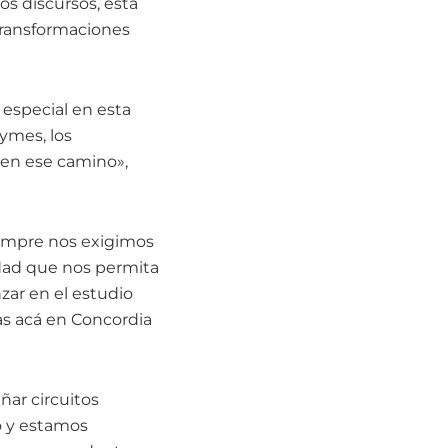
os discursos, está
transformaciones
 especial en esta
pymes, los
 en ese camino»,
iempre nos exigimos
dad que nos permita
zar en el estudio
as acá en Concordia
ar circuitos
o y estamos