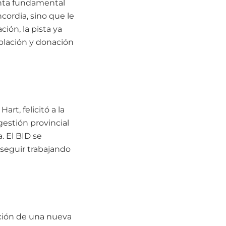
enta fundamental
ncordia, sino que le
ción, la pista ya
ablación y donación
rt, felicitó a la
estión provincial
. El BID se
seguir trabajando
cción de una nueva