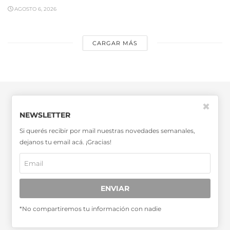
AGOSTO 6, 2026
CARGAR MÁS
✖
NEWSLETTER
Si querés recibir por mail nuestras novedades semanales,
dejanos tu email acá. ¡Gracias!
SABER MÁS >>
OTRAS PUBLICACIONES >>
ENVIAR
Miembro de la Asociación de
Entidades Periodísticas Argentinas
*No compartiremos tu información con nadie
ADEPA