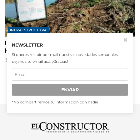
INFRAESTRUCTURA
✖
Buenos Aires avanza con intervenciones
NEWSLETTER
hídricas en Berazategui y Quilmes
Si querés recibir por mail nuestras novedades semanales,
AGOSTO 6, 2026
dejanos tu email acá. ¡Gracias!
CARGAR MÁS
ENVIAR
*No compartiremos tu información con nadie