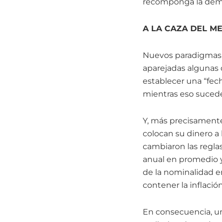
recomponga la dem
A LA CAZA DEL M
Nuevos paradigmas 
aparejadas algunas 
establecer una “fech
mientras eso sucede,
Y, más precisamente
colocan su dinero a
cambiaron las reglas
anual en promedio y 
de la nominalidad e
contener la inflació
En consecuencia, u