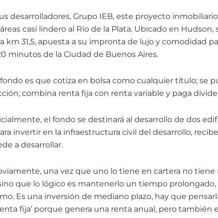
s desarrolladores, Grupo IEB, este proyecto inmobiliari
reas casi lindero al Río de la Plata. Ubicado en Hudson,
tura km 31,5, apuesta a su impronta de lujo y comodidad p
 20 minutos de la Ciudad de Buenos Aires.
e fondo es que cotiza en bolsa como cualquier título; se
ión; combina renta fija con renta variable y paga divide
ialmente, el fondo se destinará al desarrollo de dos edifi
ara invertir en la infraestructura civil del desarrollo, reci
ocede a desarrollar.
obviamente, una vez que uno lo tiene en cartera no tien
ino que lo lógico es mantenerlo un tiempo prolongado, 
smo. Es una inversión de mediano plazo, hay que pensarl
renta fija’ porque genera una renta anual, pero también e