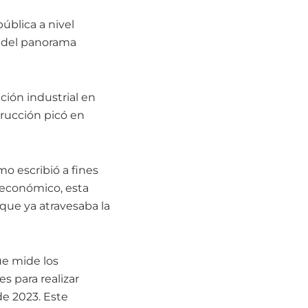
ública a nivel
s del panorama
cción industrial en
trucción picó en
mo escribió a fines
 económico, esta
que ya atravesaba la
ue mide los
 para realizar
e 2023. Este