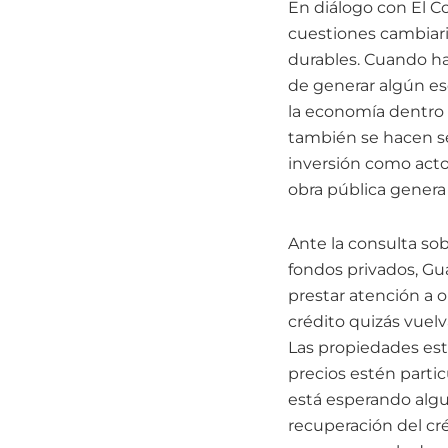
En diálogo con El Co
cuestiones cambiari
durables. Cuando ha
de generar algún es
la economía dentro d
también se hacen se
inversión como actor
obra pública genera 
Ante la consulta so
fondos privados, Gua
prestar atención a 
crédito quizás vuel
Las propiedades est
precios estén parti
está esperando algun
recuperación del cré