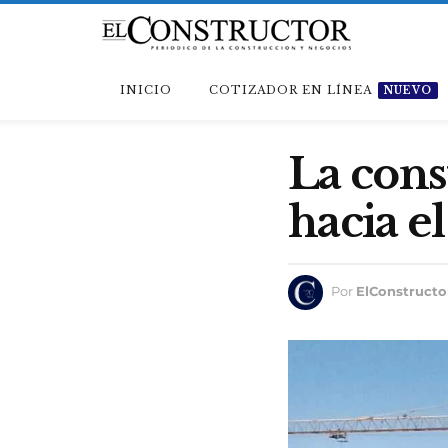
INICIO
COTIZADOR EN LÍNEA
NUEVO
La cons
hacia e
Por
ElConstructo