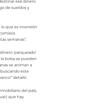
destinar ese dinero
ago de sueldos y
e lo que es inversión
icomisos
stas semanas”.
l dinero ‘parqueado’
n la bolsa se pueden
anas se animan a
n buscando este
anco” detalló.
mobiliario del país,
rust) que hay