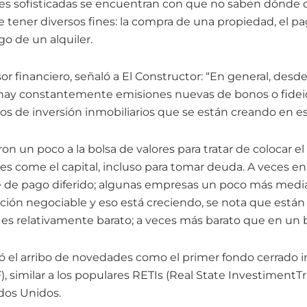
nes sofisticadas se encuentran con que no saben dónde 
 tener diversos fines: la compra de una propiedad, el p
go de un alquiler.
sor financiero, señaló a El Constructor: “En general, desd
e hay constantemente emisiones nuevas de bonos o fide
dos de inversión inmobiliarios que se están creando en e
on un poco a la bolsa de valores para tratar de colocar e
 les come el capital, incluso para tomar deuda. A veces e
 de pago diferido; algunas empresas un poco más medi
ación negociable y eso está creciendo, se nota que está
es relativamente barato; a veces más barato que en un b
ó el arribo de novedades como el primer fondo cerrado in
, similar a los populares RETIs (Real State InvestimentT
ados Unidos.