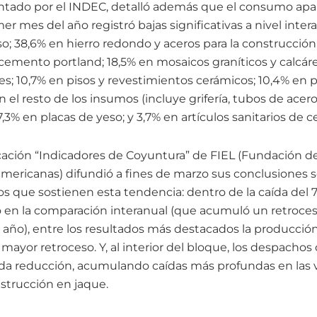
ntado por el INDEC, detalló además que el consumo apa
er mes del año registró bajas significativas a nivel inter
so; 38,6% en hierro redondo y aceros para la construcció
cemento portland; 18,5% en mosaicos graníticos y calcáreos
es; 10,7% en pisos y revestimientos cerámicos; 10,4% en p
 el resto de los insumos (incluye grifería, tubos de acero 
7,3% en placas de yeso; y 3,7% en artículos sanitarios de c
licación “Indicadores de Coyuntura” de FIEL (Fundación d
ericanas) difundió a fines de marzo sus conclusiones s
os que sostienen esta tendencia: dentro de la caída del 7
ro en la comparación interanual (que acumuló un retroces
 año), entre los resultados más destacados la producció
mayor retroceso. Y, al interior del bloque, los despacho
a reducción, acumulando caídas más profundas en las v
strucción en jaque.