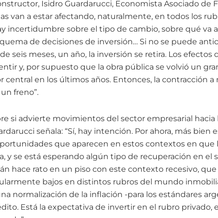
nstructor, Isidro Guardarucci, Economista Asociado de FI
as van a estar afectando, naturalmente, en todos los ru
y incertidumbre sobre el tipo de cambio, sobre qué va a
quema de decisiones de inversión… Si no se puede antic
e seis meses, un año, la inversión se retira. Los efectos d
ntir y, por supuesto que la obra pública se volvió un 
 central en los últimos años. Entonces, la contracción a n
un freno”.
bre si advierte movimientos del sector empresarial haci
rdarucci señala: “Sí, hay intención. Por ahora, más bien e
oportunidades que aparecen en estos contextos en que la 
va, y se está esperando algún tipo de recuperación en el
án hace rato en un piso con este contexto recesivo, que
cularmente bajos en distintos rubros del mundo inmobili
a normalización de la inflación -para los estándares arg
dito. Está la expectativa de invertir en el rubro privado