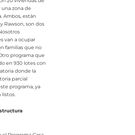
con 20 viviendas de
 una zona de
a. Ambos, están
o y Rawson, son dos
 Nosotros
es van a ocupar
on familias que no
 Otro programa que
do en 930 lotes con
atoria donde la
oria parcial
este programa, ya
listos.
estructura
en el Programa Casa