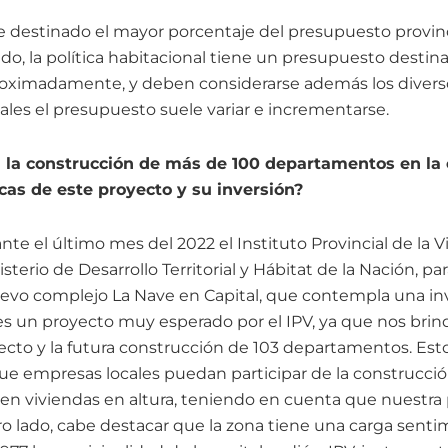
ne destinado el mayor porcentaje del presupuesto provinc
ido, la política habitacional tiene un presupuesto destin
roximadamente, y deben considerarse además los diver
ales el presupuesto suele variar e incrementarse.
rá la construcción de más de 100 departamentos en la 
icas de este proyecto y su inversión?
te el último mes del 2022 el Instituto Provincial de la 
terio de Desarrollo Territorial y Hábitat de la Nación, para
evo complejo La Nave en Capital, que contempla una in
 es un proyecto muy esperado por el IPV, ya que nos brind
oyecto y la futura construcción de 103 departamentos. Es
ue empresas locales puedan participar de la construcció
en viviendas en altura, teniendo en cuenta que nuestra 
ro lado, cabe destacar que la zona tiene una carga senti