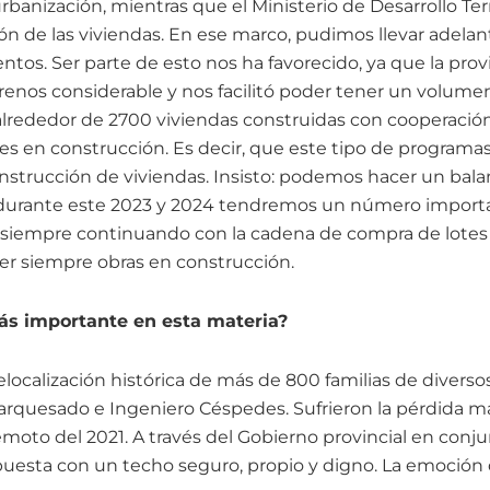
urbanización, mientras que el Ministerio de Desarrollo Terr
ón de las viviendas. En ese marco, pudimos llevar adelan
ntos. Ser parte de esto nos ha favorecido, ya que la pro
renos considerable y nos facilitó poder tener un volume
alrededor de 2700 viviendas construidas con cooperació
es en construcción. Es decir, que este tipo de programa
onstrucción de viviendas. Insisto: podemos hacer un ba
y durante este 2023 y 2024 tendremos un número importa
r; siempre continuando con la cadena de compra de lotes 
er siempre obras en construcción.
más importante en esta materia?
relocalización histórica de más de 800 familias de diver
Marquesado e Ingeniero Céspedes. Sufrieron la pérdida ma
emoto del 2021. A través del Gobierno provincial en conj
uesta con un techo seguro, propio y digno. La emoción d