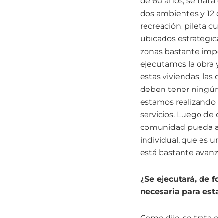
de 60 años, se trat
dos ambientes y 12
recreación, pileta 
ubicados estratégica
zonas bastante impo
ejecutamos la obra 
estas viviendas, la
deben tener ningún 
estamos realizando 
servicios. Luego de
comunidad pueda acc
individual, que es 
está bastante avanz
¿Se ejecutará, de f
necesaria para est
Como dije, se trata 