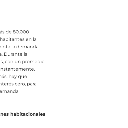
más de 80.000
habitantes en la
cuenta la demanda
a. Durante la
as, con un promedio
constantemente.
emás, hay que
nterés cero, para
 demanda
ones habitacionales