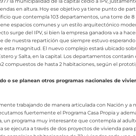
77 la municipalidad de la capital cedió a IPV, justamente
endas en altura. Hoy ese objetivo ya tiene punto de part
dificio que contempla 103 departamentos, una torre de 8 
tiene espacios comunes y un estilo arquitectónico moder
cto surge del IPV, si bien la empresa ganadora va a hace
sale de nuestra repartición que siempre estuvo esperando
e esta magnitud. El nuevo complejo estará ubicado sobre
stero y Salta, en la capital. Los departamentos contarán
 compuestos de hasta 2 habitaciones, según el prototi
do o se planean otros programas nacionales de vivie
nte trabajando de manera articulada con Nación y a niv
cutamos fuertemente el Programa Casa Propia y ademá
a, un programa muy interesante que contempla al adulto
iva se ejecuta a través de dos proyectos de vivienda par