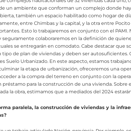
a de complejos habitacionales de 32 viviendas cada uno, 
 de un ambiente que conforman un complejo donde hay
cubierta, también un espacio habilitado como hogar de dí
mente, entre Chimbas y la capital, y la otra entre Pocit
rtantes. Esto lo trabajaremos en conjunto con el PAMI.
y seguramente colaboraremos en la definición de quien
s cuales se entregarán en comodato. Cabe destacar que s
tipo de plan de viviendas y deben ser autosuficientes.
es Suelo Urbanizado. En este aspecto, estamos trabajan
 culminar la etapa de urbanización, ofreceremos una oper
eder a la compra del terreno en conjunto con la operat
un préstamo para la construcción de una vivienda. Sobre 
ada la obra, estimamos que a mediados del 2024 estarán 
orma paralela, la construcción de viviendas y la infra
as?
de un trabajo articulado Nación-provincia. Por ejemplo, 