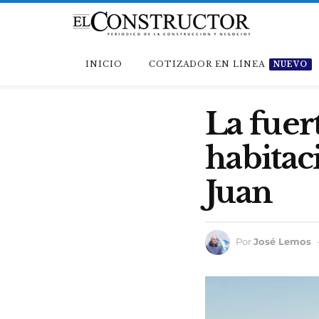
INICIO
COTIZADOR EN LÍNEA
NUEVO
La fuer
habitac
Juan
Por
José Lemos