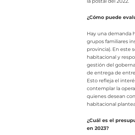
la postal del 2022.
¿Cómo puede evalua
Hay una demanda hab
grupos familiares i
provincia). En este
habitacional y respo
gestión del goberna
de entrega de entr
Esto refleja el inte
contemplar la operat
quienes desean cons
habitacional plante
¿Cuál es el presup
en 2023?