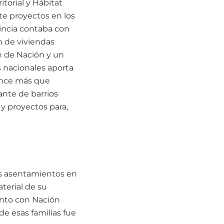
itorial y Hábitat
te proyectos en los
vincia contaba con
n de viviendas
n de Nación y un
s nacionales aporta
lance más que
nte de barrios
y proyectos para,
sos asentamientos en
terial de su
unto con Nación
e esas familias fue