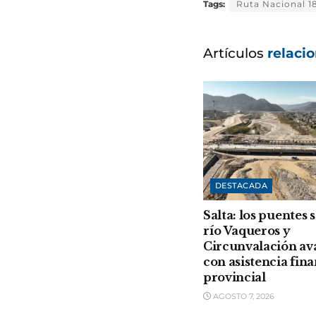
Tags:
Ruta Nacional 1
Artículos
relaci
DESTACADA
Salta: los puentes 
río Vaqueros y
Circunvalación a
con asistencia fin
provincial
AGOSTO 7, 2026