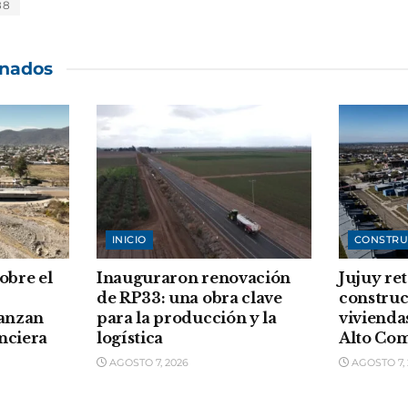
88
onados
INICIO
CONSTRU
sobre el
Inauguraron renovación
Jujuy re
de RP33: una obra clave
construc
vanzan
para la producción y la
vivienda
anciera
logística
Alto Co
AGOSTO 7, 2026
AGOSTO 7, 