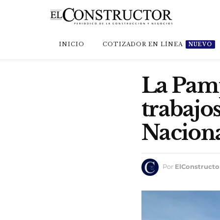
INICIO
COTIZADOR EN LÍNEA
NUEVO
La Pamp
trabajos
Naciona
Por
ElConstructo