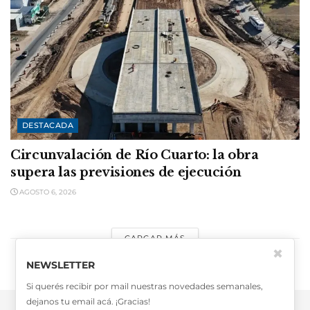
DESTACADA
Circunvalación de Río Cuarto: la obra
supera las previsiones de ejecución
AGOSTO 6, 2026
CARGAR MÁS
✖
NEWSLETTER
Si querés recibir por mail nuestras novedades semanales,
dejanos tu email acá. ¡Gracias!