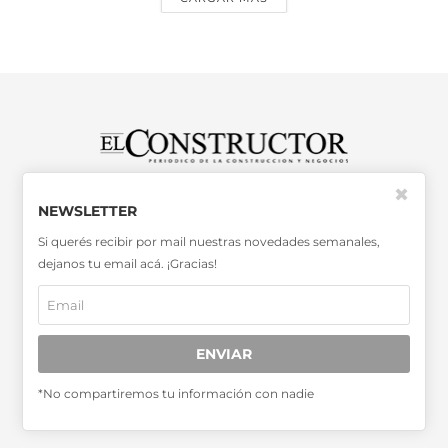
✖
SABER MÁS >>
NEWSLETTER
OTRAS PUBLICACIONES >>
Si querés recibir por mail nuestras novedades semanales,
dejanos tu email acá. ¡Gracias!
Miembro de la Asociación de
Entidades Periodísticas Argentinas
ADEPA
ENVIAR
*No compartiremos tu información con nadie