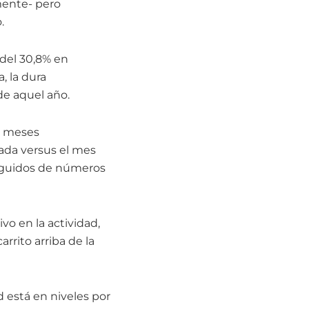
mente- pero
.
 del 30,8% en
, la dura
 de aquel año.
14 meses
zada versus el mes
seguidos de números
o en la actividad,
rrito arriba de la
d está en niveles por