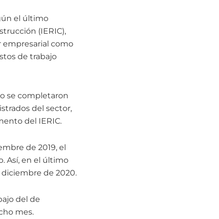
ún el último
strucción (IERIC),
or empresarial como
stos de trabajo
ro se completaron
trados del sector,
mento del IERIC.
embre de 2019, el
. Así, en el último
 diciembre de 2020.
bajo del de
icho mes.