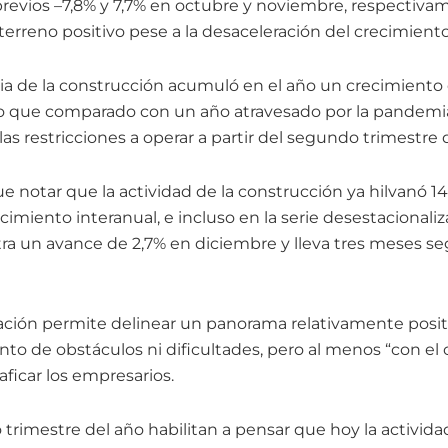
revios –7,8% y 7,7% en octubre y noviembre, respectiva
rreno positivo pese a la desaceleración del crecimiento
ria de la construcción acumuló en el año un crecimiento
aro que comparado con un año atravesado por la pandemia
 las restricciones a operar a partir del segundo trimestre
e notar que la actividad de la construcción ya hilvanó 
imiento interanual, e incluso en la serie desestacionali
istra un avance de 2,7% en diciembre y lleva tres meses 
ación permite delinear un panorama relativamente positiv
o de obstáculos ni dificultades, pero al menos “con el ca
aficar los empresarios.
 trimestre del año habilitan a pensar que hoy la activida