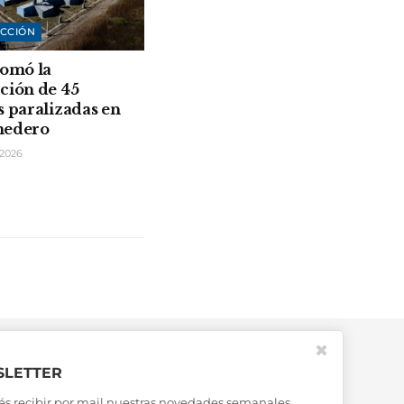
CCIÓN
tomó la
ción de 45
s paralizadas en
medero
2026
✖
LETTER
és recibir por mail nuestras novedades semanales,