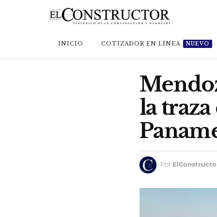
INICIO
COTIZADOR EN LÍNEA
NUEVO
Mendoz
la traza
Panamer
Por
ElConstructo