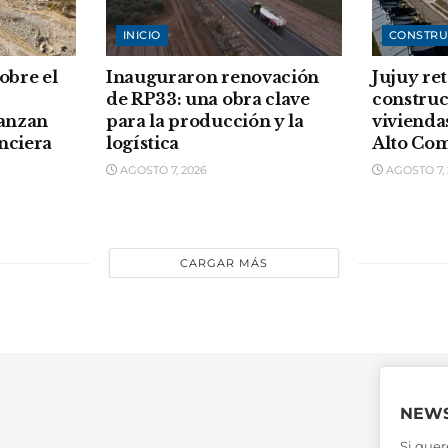
INICIO
CONSTRU
sobre el
Inauguraron renovación
Jujuy re
de RP33: una obra clave
construc
vanzan
para la producción y la
vivienda
anciera
logística
Alto Co
AGOSTO 7, 2026
AGOSTO 7, 
CARGAR MÁS
NEWS
Si quer