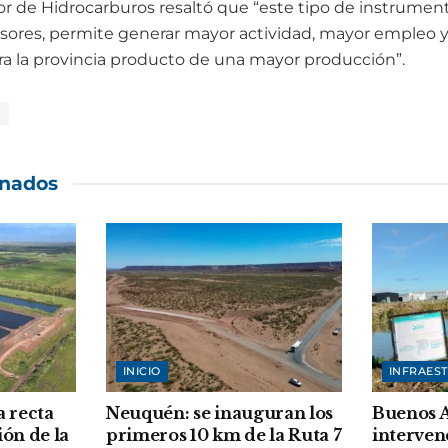
tor de Hidrocarburos resaltó que “este tipo de instrumen
ersores, permite generar mayor actividad, mayor empleo 
ra la provincia producto de una mayor producción”.
onados
INICIO
INFRAES
a recta
Neuquén: se inauguran los
Buenos A
ión de la
primeros 10 km de la Ruta 7
interven