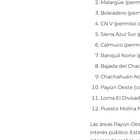
Malargüe (permi
Boleadero (perm
CN V (permiso d
Sierra Azul Sur 
Calmuco (permis
Ranquil Norte (
Bajada del Cha
Chachahuén Nor
Payún Oeste (co
Loma El Divisad
Puesto Molina N
Las áreas Payún Oes
interés público. Es