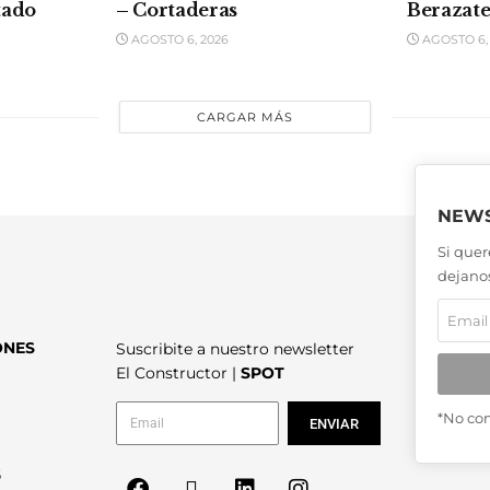
tado
– Cortaderas
Berazate
AGOSTO 6, 2026
AGOSTO 6,
CARGAR MÁS
NEWS
Si quer
dejanos
ONES
Suscribite a nuestro newsletter
El Constructor |
SPOT
*No co
ENVIAR
6