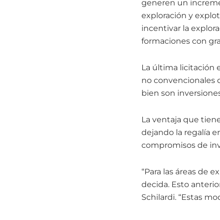
generen un incremen
exploración y explo
incentivar la explo
formaciones con gra
La última licitación
no convencionales qu
bien son inversiones
La ventaja que tien
dejando la regalía e
compromisos de inv
“Para las áreas de e
decida. Esto anterior
Schilardi. “Estas mo