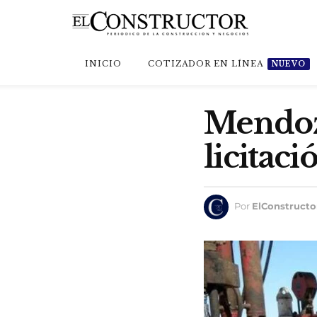
INICIO
COTIZADOR EN LÍNEA
NUEVO
Mendoza
licitaci
Por
ElConstructo