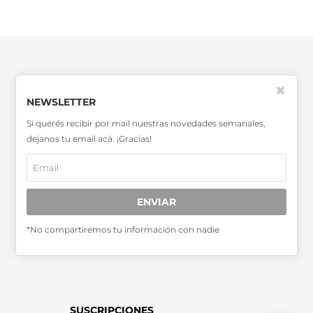
✖
NEWSLETTER
SABER MÁS >>
Si querés recibir por mail nuestras novedades semanales,
dejanos tu email acá. ¡Gracias!
OTRAS PUBLICACIONES >>
Miembro de la Asociación de
ENVIAR
Entidades Periodísticas Argentinas
ADEPA
*No compartiremos tu información con nadie
SUSCRIPCIONES