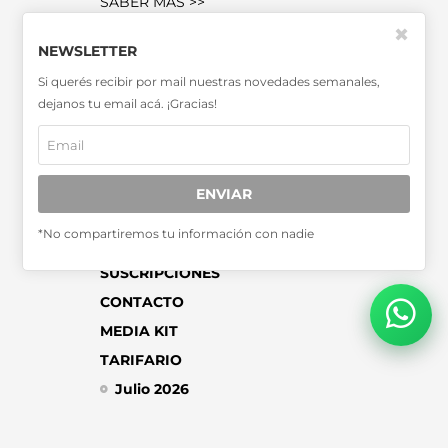
SABER MÁS >>
OTRAS PUBLICACIONES >>
✖
NEWSLETTER
Si querés recibir por mail nuestras novedades semanales,
Miembro de la Asociación de
dejanos tu email acá. ¡Gracias!
Entidades Periodísticas Argentinas
ADEPA
ENVIAR
*No compartiremos tu información con nadie
SUSCRIPCIONES
CONTACTO
MEDIA KIT
TARIFARIO
Julio 2026