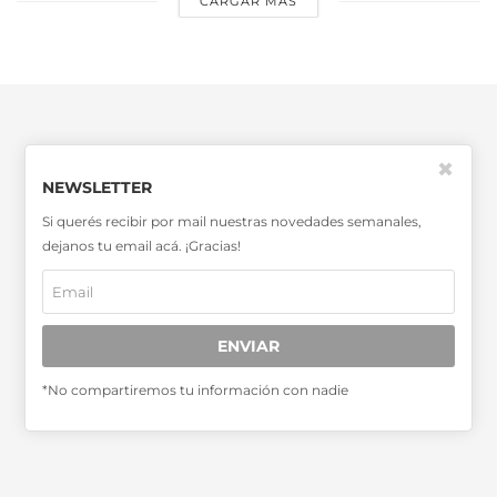
CARGAR MÁS
✖
NEWSLETTER
SABER MÁS >>
Si querés recibir por mail nuestras novedades semanales,
dejanos tu email acá. ¡Gracias!
OTRAS PUBLICACIONES >>
Miembro de la Asociación de
ENVIAR
Entidades Periodísticas Argentinas
ADEPA
*No compartiremos tu información con nadie