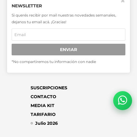
✖
SABER MÁS >>
NEWSLETTER
OTRAS PUBLICACIONES >>
Si querés recibir por mail nuestras novedades semanales,
dejanos tu email acá. ¡Gracias!
Miembro de la Asociación de
Entidades Periodísticas Argentinas
ADEPA
ENVIAR
*No compartiremos tu información con nadie
SUSCRIPCIONES
CONTACTO
MEDIA KIT
TARIFARIO
Julio 2026