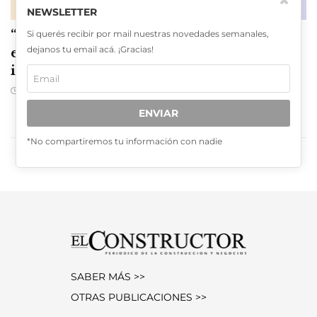
✖
OPINIÓN
NEWSLETTER
“Hoy hay financiamiento, pero a tasas muy
Si querés recibir por mail nuestras novedades semanales,
dejanos tu email acá. ¡Gracias!
elevadas y siguen los problemas de
inflación”
JULIO 21, 2026
ENVIAR
CARGAR MÁS
*No compartiremos tu información con nadie
SABER MÁS >>
OTRAS PUBLICACIONES >>