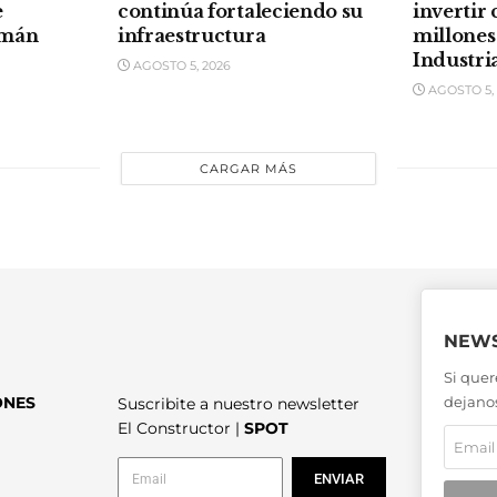
e
continúa fortaleciendo su
invertir 
umán
infraestructura
millones
Industri
AGOSTO 5, 2026
AGOSTO 5, 
CARGAR MÁS
NEWS
Si quer
ONES
dejanos
Suscribite a nuestro newsletter
El Constructor |
SPOT
ENVIAR