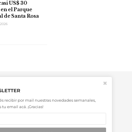
casi US$ 30
 en el Parque
al de Santa Rosa
2026
✖
LETTER
és recibir por mail nuestras novedades semanales,
 tu email acá. ¡Gracias!