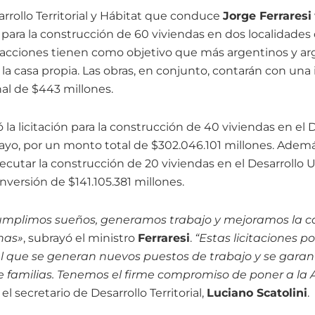
arrollo Territorial y Hábitat que conduce
Jorge Ferraresi
s para la construcción de 60 viviendas en dos localidades 
 acciones tienen como objetivo que más argentinos y a
la casa propia. Las obras, en conjunto, contarán con una 
al de $443 millones.
ó la licitación para la construcción de 40 viviendas en el 
yo, por un monto total de $302.046.101 millones. Además, 
ecutar la construcción de 20 viviendas en el Desarrollo 
versión de $141.105.381 millones.
umplimos sueños, generamos trabajo y mejoramos la ca
inas»
, subrayó el ministro
Ferraresi
.
“Estas licitaciones 
 el que se generan nuevos puestos de trabajo y se garant
e familias. Tenemos el firme compromiso de poner a la 
 el secretario de Desarrollo Territorial,
Luciano Scatolini
.