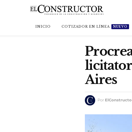
INICIO
COTIZADOR EN LÍNEA
NUEVO
Procrea
licitat
Aires
Por
ElConstructo