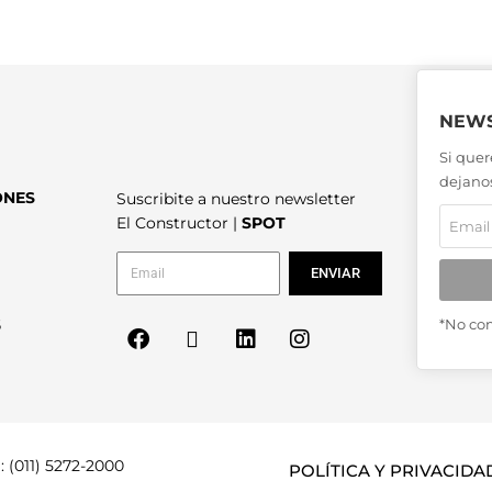
NEWS
Si quer
dejanos
ONES
Suscribite a nuestro newsletter
El Constructor |
SPOT
ENVIAR
6
*No co
: (011) 5272-2000
POLÍTICA Y PRIVACIDA