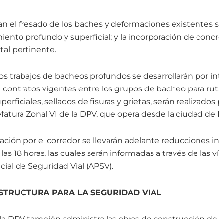
n el fresado de los baches y deformaciones existentes so
ento profundo y superficial; y la incorporación de concre
tal pertinente.
os trabajos de bacheos profundos se desarrollarán por i
 contratos vigentes entre los grupos de bacheo para ruta
uperficiales, sellados de fisuras y grietas, serán realizados 
fatura Zonal VI de la DPV, que opera desde la ciudad de 
lación por el corredor se llevarán adelante reducciones 
y las 18 horas, las cuales serán informadas a través de las
cial de Seguridad Vial (APSV).
STRUCTURA PARA LA SEGURIDAD VIAL
la DPV también administra las obras de construcción de