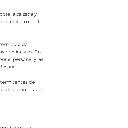
bre la calzada y
to asfáltico con la
ntermedio de
s provinciales. En
por el personal y las
Rosario.
intermitentes de
 vías de comunicación
 un sistema de