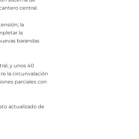
cantero central.
ensión; la
mpletar la
 nuevas barandas
ral, y unos 40
re la circunvalación
ciones parciales con
sto actualizado de