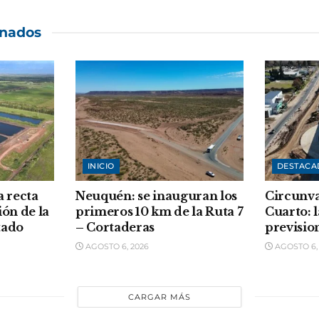
onados
INICIO
DESTACA
a recta
Neuquén: se inauguran los
Circunva
ión de la
primeros 10 km de la Ruta 7
Cuarto: l
tado
– Cortaderas
previsio
AGOSTO 6, 2026
AGOSTO 6,
CARGAR MÁS