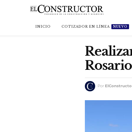
INICIO
COTIZADOR EN LÍNEA
NUEVO
Realiza
Rosario
Por
ElConstructo