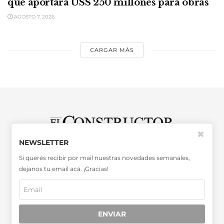
que aportará USS 250 millones para obras
AGOSTO 7, 2026
CARGAR MÁS
✖
NEWSLETTER
SABER MÁS >>
Si querés recibir por mail nuestras novedades semanales,
OTRAS PUBLICACIONES >>
dejanos tu email acá. ¡Gracias!
Miembro de la Asociación de
Entidades Periodísticas Argentinas
ENVIAR
ADEPA