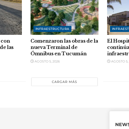
INFRAESTRUCTURA
INFRAES
 con
Comenzaron las obras de la
El Hospi
de las
nueva Terminal de
continúa
Ómnibus en Tucumán
infraest
AGOSTO 5, 2026
AGOSTO 5, 
CARGAR MÁS
NEWS