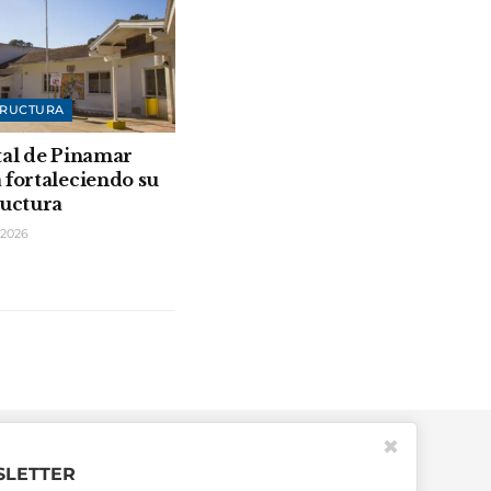
TRUCTURA
tal de Pinamar
 fortaleciendo su
ructura
2026
✖
LETTER