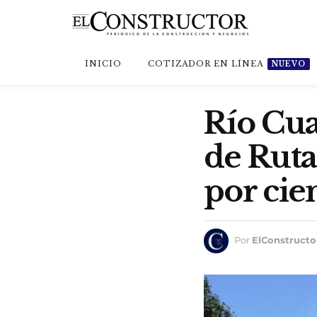
INICIO
COTIZADOR EN LÍNEA
NUEVO
Río Cua
de Ruta
por cie
Por
ElConstructo